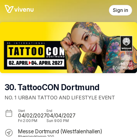
Skip header
Sign in
30. TattooCON Dortmund
NO. 1 URBAN TATTOO AND LIFESTYLE EVENT
Start
End
04/02/2027
04/04/2027
Fri
2:00 PM
Sun
9:00 PM
Messe Dortmund (Westfalenhallen)
Rheinlanddamm 200