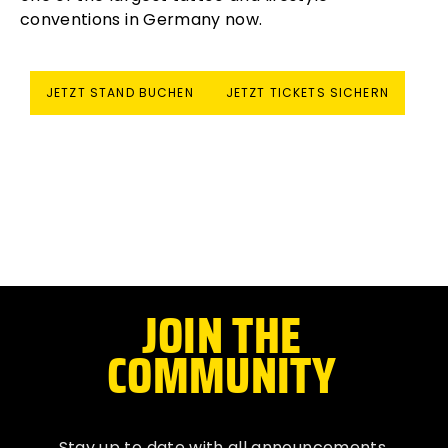
conventions in Germany now.
JETZT STAND BUCHEN
JETZT TICKETS SICHERN
Bukkumekahikakuが
JOIN THE
解説する相撲賭けの戦
COMMUNITY
略と賭け方の基本
Stay up to date with all
announcements
,