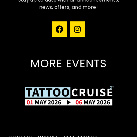
相撲は日本の国技として長い歴史を持つ格闘技であり、そ
news, offers, and more!
の試合結果に対する賭けの文化も古くから存在してきた。
現代においては、オンラインプラットフォームの普及によ
り、相撲賭けはより多くのファンにとって身近なものとな
っている。しかし、賭けで継続的に利益を得るためには、
単なる直感や好みに頼るのではなく、力士のパフォーマン
スデータや場所ごとの傾向、オッズの仕組みを深く理解す
ることが不可欠だ。本稿では、相撲賭けにおける基本的な
MORE EVENTS
考え方から実践的な戦略まで、体系的に解説する。特に初
心者が陥りやすい誤解を解消しながら、データに基づいた
合理的なアプローチを紹介していく。相撲賭けは単純に
「強い力士に賭ける」だけでは勝てない世界であり、オッ
ズの構造と市場の動向を読む力が求められる。
相撲賭けの基本構造とオッズ
の仕組み
相撲賭けを始めるにあたって最初に理解すべきなのは、オ