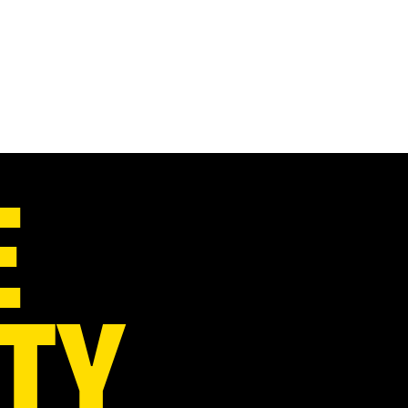
E
r des casinos en
ées. Ce qui était autrefois un secteur largement non
TY
tructurés d’Europe. Cette évolution n’est pas le fruit
nt redessiné en profondeur les habitudes des joueurs
industrie du casino en ligne de s’imposer
rôlée du marché