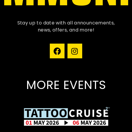
France est sans conteste la loi du 12 mai 2010, relative 
 loi, portée par le gouvernement Fillon, a mis fin au m
égal pour les opérateurs privés souhaitant proposer leur
Stay up to date with all
announcements
,
nyme ARJEL, a été instituée par cette même loi pour dél
news, offers, and more!
e : la loi de 2010 n’a pas légalisé les casinos en ligne a
jack en mode casino, sont restés exclus du périmètre de
e ont été ouverts à la concurrence. Cette restriction a 
rangères, non agréées par l’ARJEL mais techniquement a
MORE EVENTS
e régulation pour former l’Autorité Nationale des Jeux
de l’ARJEL tout en élargissant son périmètre d’action, 
itutionnelle a également relancé le débat sur une éven
s économiquement incontournable.
sont intensifiées entre 2021 et 2023, notamment sous l’
 faisait qu’alimenter les plateformes offshore. Selon c
fs sur des jeux de casino en ligne utilisaient des sites n