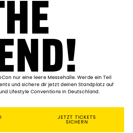
THE
END!
Con nur eine leere Messehalle. Werde ein Teil
nts und sichere dir jetzt deinen Standplatz auf
und Lifestyle Conventions in Deutschland.
D
JETZT TICKETS
SICHERN