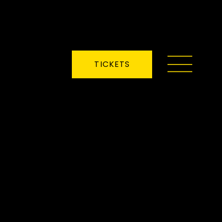
TICKETS