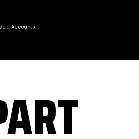
edia Accounts.
PART