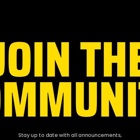
JOIN TH
e
OMMUNI
Stay up to date with all
announcements
,
Le