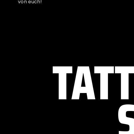
von euch!
TAT